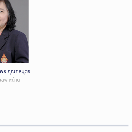
าพร กุณฑลบุตร
ญเฉพาะด้าน