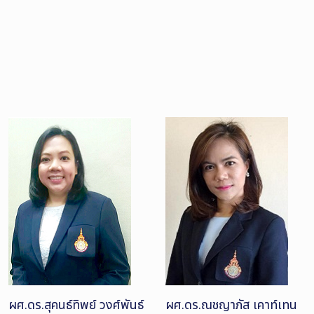
ผศ.ดร.สุคนธ์ทิพย์ วงศ์พันธ์
ผศ.ดร.ณชญาภัส เคาท์เทน