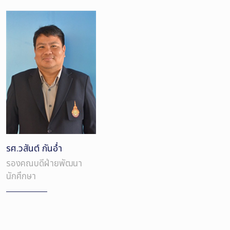
รศ.วสันต์ กันอ่ำ
รองคณบดีฝ่ายพัฒนา
นักศึกษา