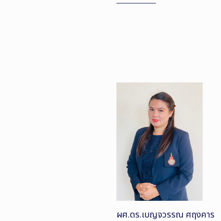
ผศ.ดร.เบญจวรรณ ศฤงคาร