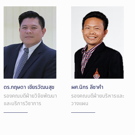
ดร.กฤษดา เชียรวัฒนสุข
ผศ.นิกร ลีชาคำ
รองคณบดีฝ่ายวิจัยพัฒนา
รองคณบดีฝ่ายบริหารและ
และบริการวิชาการ
วางแผน