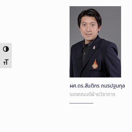
Toggle High Contrast
Toggle Font size
ผศ.ดร.สันติกร ภมรปฐมกุล
รองคณบดีฝ่ายวิชาการ