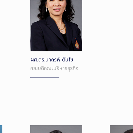
ผศ.ดร.นาถรพี ตันโช
คณบดีคณะบริหารธุรกิจ