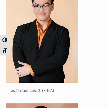
Toggle High Contrast
Toggle Font size
ดร.จิราวัฒน์ แสงเป๋า (FHEA)