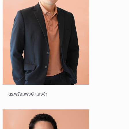
ดร.พร้อมพงษ์ แสงขำ