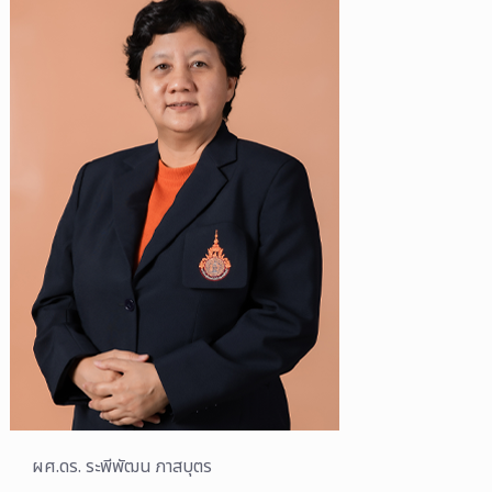
ผศ.ดร. ระพีพัฒน ภาสบุตร