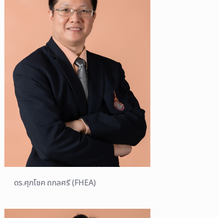
ดร.ศุภโชค ถกลศรี (FHEA)