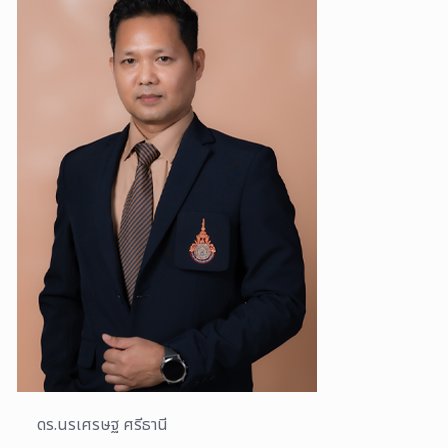
ดร.นรเศรษฐ ศรีธานี