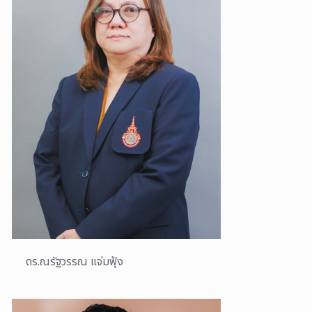
ดร.ณรัฐวรรณ แจ่มฟุ้ง