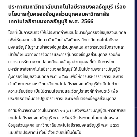
ประกาศมหาวิทยาลัยเทคโนโลยีราชมงคลธัญบุรี เรื่อง
นโยบายคุ้มครองข้อมูลส่วนบุคคลมหาวิทยาลัย
เทคโนโลยีราชมงคลธัญบุรี พ.ศ. 2566
คณะบริหารธุรกิจ
มหาวิทยาลัยเทคโนโลยีราชมงคลธัญบุรี
โดยที่เป็นการสมควรให้มีประกาศกำหนดนโยบายคุ้มครองข้อมูลส่วนบุคคล
เพื่อให้บุคลากรนักศึกษา นักเรียนในสังกัดมหาวิทยาลัยเทคโนโลยีราช
39 หมู่ 1 ถนนรังสิต-นครนายก ตำบลคลองหก
มงคลธัญรี ในฐานะเจ้าของข้อมูลส่วนบุคคลและสาธารณชนรับทราบและ
อำเภอคลองหลวง จังหวัดปทุมธานี 12120
เข้าใจถึงแนวทางการจัดการและการคุ้มครองข้อมูลส่วนบุคคล รวมถึง
มาตรการรักษาความปลอดภัยของข้อมูลส่วนบุคคลที่ดำเนินการโดย
Phone:
+66 (0) 2549 3243
,
+66 (0) 2549 3241
มหาวิทยาลัยเทคโนโลยีราชมงคลธัญบุรี ให้เป็นไปตามพระราชบัญญัติ
E-mail:
bus@rmutt.ac.th
คุ้มครองข้อมูลส่วนบุคคล พ.ศ. ๒๕๖๖ เพื่อให้การบริหารราชการและการ
ดำเนินงานของมหาวิทยาลัยเทคโนโลยีราชมงคลธัญบุรีดำเนินไปด้วย
ความเรียบร้อย เป็นไปตามนโยบายและวัตถุประสงค์ที่กำหนดไว้ เพื่อ
ประสิทธิภาพในการปฏิบัติราชการและเพื่อคุ้มครองข้อมูลส่วนบุคคล
อาศัยอำนาจตามความในมาตรา ๑๗(๒) แห่งพระราชบัญญัติมหาวิทยาลัย
เทคโนโลยีราชมงคลธัญบุรี พ.ศ. ๒๕๔๘ จึงประกาศนโยบายคุ้มครอง
ข้อมูลส่วนบุคคล มหาวิทยาลัยเทคโนโลยีราชมงคลธัญบุรี พ.ศ. ๒๕๖๖
Copyright © 2022 คณะบริหารธุรกิจ มหาวิทยาลัยเทคโนโลยีราชมงคล
แนบท้ายประกาศนี้ ทั้งนี้ ตั้งแต่บัดนี้เป็นต้นไป