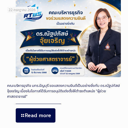
22 กรกฎาคม 2026
คณะบริหารธุรกิจ มทร.ธัญบุรี ขอแสดงความยินดีเป็นอย่างยิ่งกับ ดร.ณัฐปภัสษ์
จุ้ยเจริญ เนื่องในโอกาสได้รับการอนุมัติแต่งตั้งให้ดำรงตำแหน่ง ”ผู้ช่วย
ศาสตราจารย์”
Read more