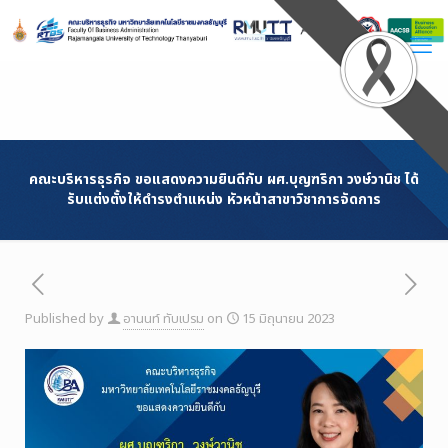
Skip
to
Content
คณะบริหารธุรกิจ ขอแสดงความยินดีกับ ผศ.บุญฑริกา วงษ์วานิช ได้
รับแต่งตั้งให้ดำรงตำแหน่ง หัวหน้าสาขาวิชาการจัดการ
Published by
อานนท์ ทับเปรม
on
15 มิถุนายน 2023