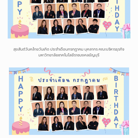
สุขสันต์วันคล้ายวันเกิด ประจำเดือนกรกฎาคม บุคลากร คณะบริหารธุรกิจ
มหาวิทยาลัยเทคโนโลยีราชมงคลธัญบุรี