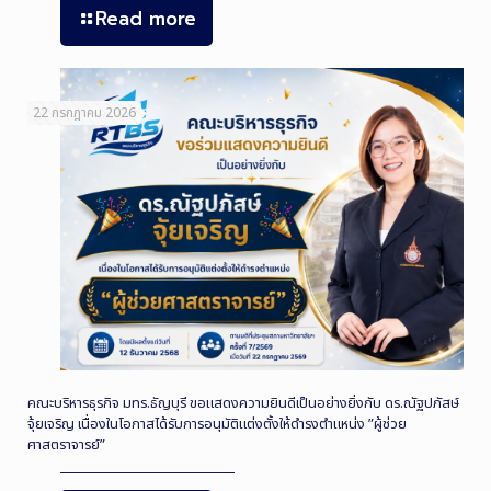
Read more
22 กรกฎาคม 2026
คณะบริหารธุรกิจ มทร.ธัญบุรี ขอแสดงความยินดีเป็นอย่างยิ่งกับ ดร.ณัฐปภัสษ์
จุ้ยเจริญ เนื่องในโอกาสได้รับการอนุมัติแต่งตั้งให้ดำรงตำแหน่ง ”ผู้ช่วย
ศาสตราจารย์”