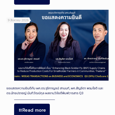
9 สิงหาคม 2026
ขอแสดงความยินดีกับ ผศ.ดร.รุจิกาญจน์ สานนท์, ผศ.สัญจิตา พรมโชติ และ
ดร.นัทธปราชญ์ นันทิวัฒน์กุล ผลงานวิจัยตีพิมพ์วารสาร Q3
Read more