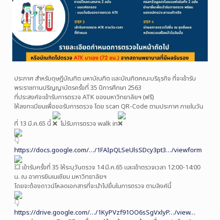
ประกาศ สำหรับดุษฎีบัณฑิต มหาบัณฑิต และบัณฑิตคณะบริธุรกิจ ที่จะเข้ารับ
พระราชทานปริญญาบัตรครั้งที่ 35 ปีการศึกษา 2563
ที่ประสงค์จะเข้ารับการตรวจ ATK ของมหาวิทยาลัยฯ (ฟรี)
ให้ลงทะเบียนเพื่อขอรับการตรวจ โดย scan QR-Code ตามประกาศ ภายในวัน
ที่ 13 มี.ค.65 นี้
ไม่รับการตรวจ walk in
https://docs.google.com/…/1FAIpQLSeUlsSDcy3pt3…/viewform
เข้ารับครั้งที่ 35 ให้ระบุวันตรวจ 14 มี.ค.65 และเข้าตรวจเวลา 12:00-14:00
น. ณ อาคารยิมเนเซียม มหาวิทยาลัยฯ
โดยจะต้องดาวน์โหลดเอกสารที่จะนำไปยื่นในการตรวจ ตามลิงค์นี้
https://drive.google.com/…/1KyPVzf91OO6sSgVxlyP…/view…