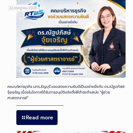
22 กรกฎาคม 2026
คณะบริหารธุรกิจ มทร.ธัญบุรี ขอแสดงความยินดีเป็นอย่างยิ่งกับ ดร.ณัฐปภัสษ์
จุ้ยเจริญ เนื่องในโอกาสได้รับการอนุมัติแต่งตั้งให้ดำรงตำแหน่ง ”ผู้ช่วย
ศาสตราจารย์”
Read more