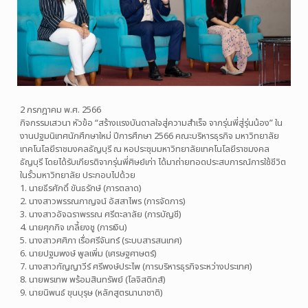
2 กรกฎาคม พ.ศ. 2566
กิจกรรมเสวนา หัวข้อ “สร้างแรงบันดาลใจสู่ความสำเร็จ จากรุ่นพี่สู่รุ่นน้อง” ใน
งานปฐมนิเทศนักศึกษาใหม่ ปีการศึกษา 2566 คณะบริหารธุรกิจ มหาวิทยาลัย
เทคโนโลยีราชมงคลธัญบุรี ณ หอประชุมมหาวิทยาลัยเทคโนโลยีราชมงคล
ธัญบุรี โดยได้รับเกียรติจากรุ่นพี่ศิษย์เก่า ได้มาถ่ายทอดประสบการณ์การใช้ชีวิต
ในรั้วมหาวิทยาลัย ประกอบไปด้วย
1. นายธีรศักดิ์ ขันธรักษ์ (การตลาด)
2. นางสาวพรรณกาญจน์ อัสสาไพร (การจัดการ)
3. นางสาวอัจฉราพรรณ ศรีตะลาลัย (การบัญชี)
4. นายศุภกิจ เกลี้ยงชู (การเงิน)
5. นางสาวศศิภา เรื่อศรีจันทร์ (ระบบสารสนเทศ)
6. นายปฐมพงษ์ พูลเพิ่ม (เศรษฐศาษตร์)
7. นางสาวกัญญาวีร์ ศรีพงษ์ประไพ (การบริหารธุรกิจระหว่างประเทศ)
8. นายพรเทพ พร้อมสินทรัพย์ (โลจิสติกส์)
9. นายนิพนธ์ ขุนบุรุษ (หลักสูตรนานาชาติ)