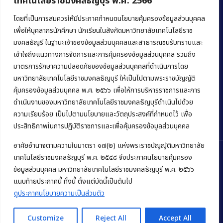
เทคโนโลยีราชมงคลธัญบุรี พ.ศ. 2566
คณะบริหารธุรกิจ
มหาวิทยาลัยเทคโนโลยีราชมงคลธัญบุรี
โดยที่เป็นการสมควรให้มีประกาศกำหนดนโยบายคุ้มครองข้อมูลส่วนบุคคล
เพื่อให้บุคลากรนักศึกษา นักเรียนในสังกัดมหาวิทยาลัยเทคโนโลยีราช
39 หมู่ 1 ถนนรังสิต-นครนายก ตำบลคลองหก
มงคลธัญรี ในฐานะเจ้าของข้อมูลส่วนบุคคลและสาธารณชนรับทราบและ
อำเภอคลองหลวง จังหวัดปทุมธานี 12120
เข้าใจถึงแนวทางการจัดการและการคุ้มครองข้อมูลส่วนบุคคล รวมถึง
มาตรการรักษาความปลอดภัยของข้อมูลส่วนบุคคลที่ดำเนินการโดย
Phone:
+66 (0) 2549 3243
,
+66 (0) 2549 3241
มหาวิทยาลัยเทคโนโลยีราชมงคลธัญบุรี ให้เป็นไปตามพระราชบัญญัติ
E-mail:
bus@rmutt.ac.th
คุ้มครองข้อมูลส่วนบุคคล พ.ศ. ๒๕๖๖ เพื่อให้การบริหารราชการและการ
ดำเนินงานของมหาวิทยาลัยเทคโนโลยีราชมงคลธัญบุรีดำเนินไปด้วย
ความเรียบร้อย เป็นไปตามนโยบายและวัตถุประสงค์ที่กำหนดไว้ เพื่อ
ประสิทธิภาพในการปฏิบัติราชการและเพื่อคุ้มครองข้อมูลส่วนบุคคล
อาศัยอำนาจตามความในมาตรา ๑๗(๒) แห่งพระราชบัญญัติมหาวิทยาลัย
เทคโนโลยีราชมงคลธัญบุรี พ.ศ. ๒๕๔๘ จึงประกาศนโยบายคุ้มครอง
ข้อมูลส่วนบุคคล มหาวิทยาลัยเทคโนโลยีราชมงคลธัญบุรี พ.ศ. ๒๕๖๖
Copyright © 2022 คณะบริหารธุรกิจ มหาวิทยาลัยเทคโนโลยีราชมงคล
แนบท้ายประกาศนี้ ทั้งนี้ ตั้งแต่บัดนี้เป็นต้นไป
ธัญบุรี
ดูประกาศนโยบายความเป็นส่วนตัว
Customize
Reject All
Accept All