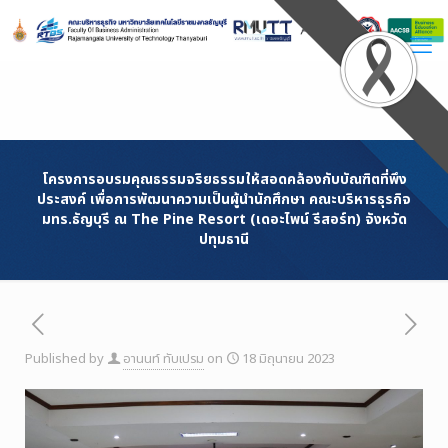
Skip
to
Content
โครงการอบรมคุณธรรมจริยธรรมให้สอดคล้องกับบัณฑิตที่พึง
ประสงค์ เพื่อการพัฒนาความเป็นผู้นำนักศึกษา คณะบริหารธุรกิจ
มทร.ธัญบุรี ณ The Pine Resort (เดอะไพน์ รีสอร์ท) จังหวัด
ปทุมธานี
Published by
อานนท์ ทับเปรม
on
18 มิถุนายน 2023