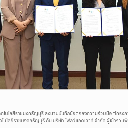
ทคโนโลยีราชมงคธัญบุรี ลงนามบันทึกข้อตกลงความร่วมมือ “โคร
คโนโลยีราชมงคลธัญบุรี กับ บริษัท โฟลว์แอคเคาท์ จำกัด ผู้เข้าร่ว