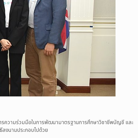
งการความร่วมมือในการพัฒนามาตรฐานการศึกษาวิชาชีพบัญชี และ
มพิธีลงนามประกอบไปด้วย