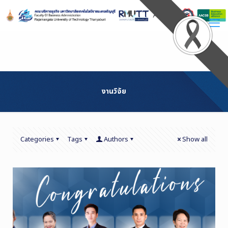
Skip
to
Content
งานวิจัย
Categories
Tags
Authors
Show all