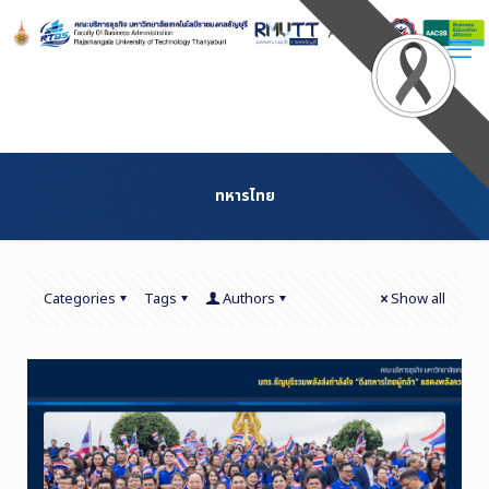
Skip
to
Content
ทหารไทย
Categories
Tags
Authors
Show all