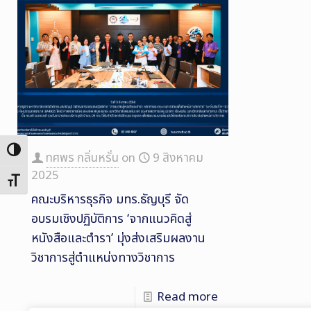
Toggle High Contrast
ทศพร กลิ่นหรั่น
on
9 สิงหาคม
2025
Toggle Font size
คณะบริหารธุรกิจ มทร.ธัญบุรี จัด
อบรมเชิงปฏิบัติการ ‘จากแนวคิดสู่
หนังสือและตำรา’ มุ่งส่งเสริมผลงาน
วิชาการสู่ตำแหน่งทางวิชาการ
Read more