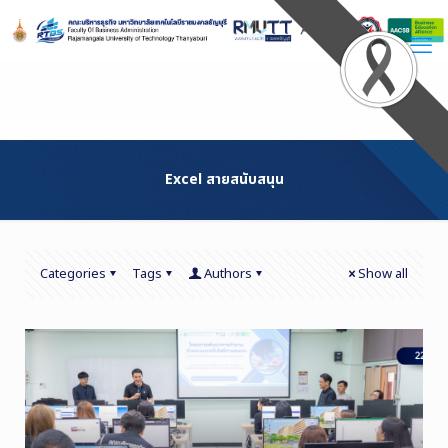
Skip
to
Content
Excel สายสนับสนุน
Categories
Tags
Authors
Show all